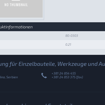
uktinformationen
80-0303
0.21
ung für Einzelbauteile, Werkzeuge und A
+381 24 854 455
na, Serbien
+381 24 853 375 (fax)