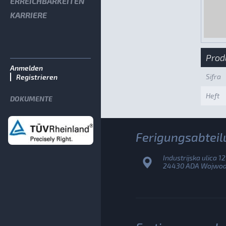
ERREICHBARKEITEN
KARRIERE
Prod
Anmelden
Sifra
Registrieren
Heft
DOKUMENTE
Ferigungsabteil
Industrijska ulica 12
24430 ADA Wojwodi