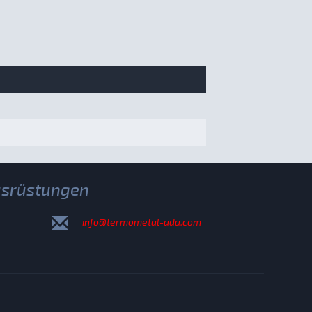
usrüstungen
info@termometal-ada.com