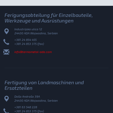
Ferigungsabteilung für Einzelbauteile,
Werkzeuge und Ausrüstungen
Industrijska ulica 12
24430 ADA Wojwodina, Serbien
+381 24 854 455
+381 24 853 375 (fax)
info@termometal-ada.com
Fertigung von Landmaschinen und
Ersatzteilen
Doša Andraša 39A
24430 ADA Wojwodina, Serbien
+381 63 548 228
+381 24 853 375 (fax)