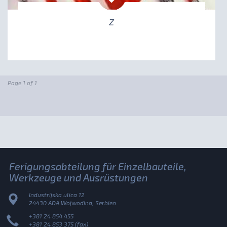
Z
Page 1 of 1
Ferigungsabteilung für Einzelbauteile,
Werkzeuge und Ausrüstungen
Industrijska ulica 12
24430 ADA Wojwodina, Serbien
+381 24 854 455
+381 24 853 375 (fax)