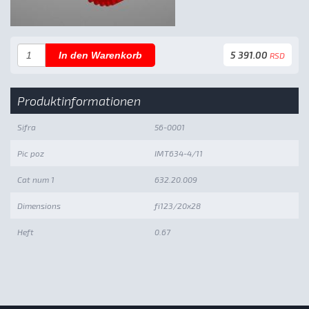
5 391.00
In den Warenkorb
RSD
Produktinformationen
Sifra
56-0001
Pic poz
IMT634-4/11
Cat num 1
632.20.009
Dimensions
fi123/20x28
Heft
0.67