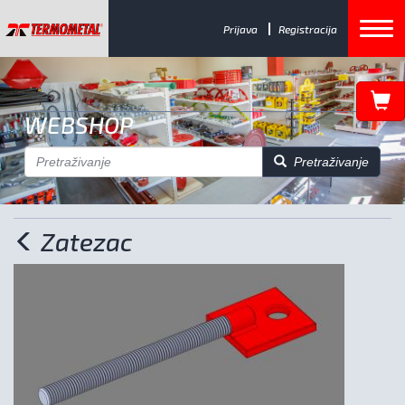
Prijava
Registracija
WEBSHOP
Pretraživanje
Zatezac