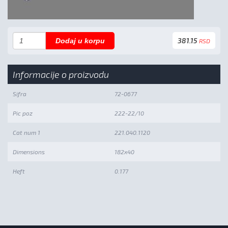
381.15
Dodaj u korpu
RSD
Informacije o proizvodu
Sifra
72-0677
Pic poz
222-22/10
Cat num 1
221.040.1120
Dimensions
182x40
Heft
0.177