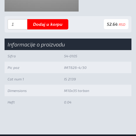
52.64
Dodaj u korpu
RSD
Informacije o proizvodu
Sifra
54-0105
Pic poz
IMT626-4/30
Cat num 1
IS 2139
Dimensions
M10x35 torban
Heft
0.04