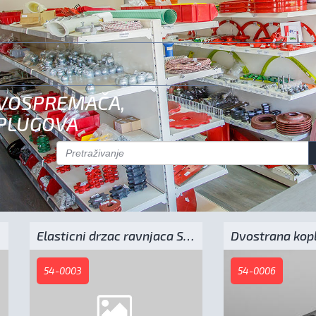
TVOSPREMAČA,
 PLUGOVA
Elasticni drzac ravnjaca S-10 - F10SVV/M
54-0003
54-0006