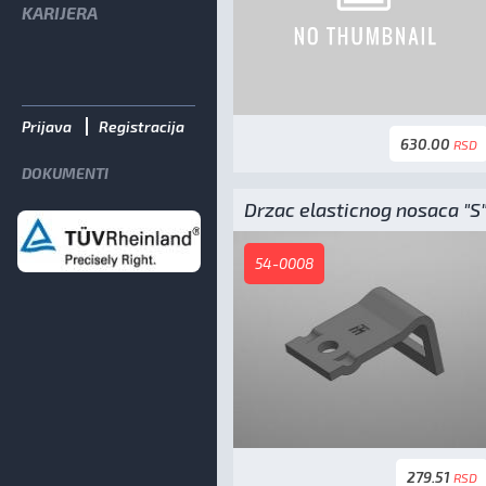
KARIJERA
Prijava
Registracija
630.00
RSD
DOKUMENTI
Drzac elasticnog nosaca "S
54-0008
279.51
RSD