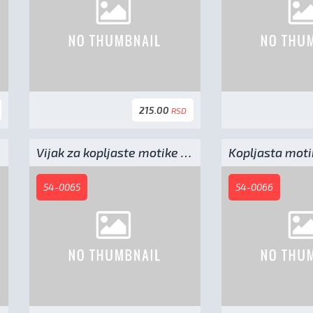
215.00
RSD
Vijak za kopljaste motike sa navtrkom - M10x38
54-0065
54-0066