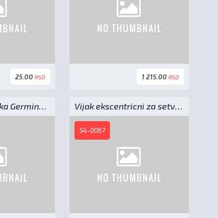
25.00
1 215.00
RSD
RSD
Kopljasta motika Germinator
Vijak ekscentricni za setvospremac IMT - M12x50
54-0067