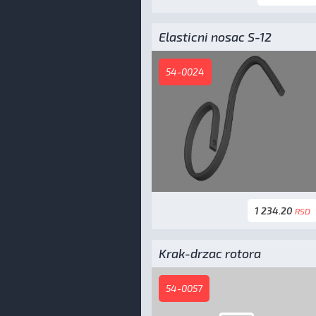
Elasticni nosac S-12
54-0024
1 234.20
RSD
Krak-drzac rotora
54-0057