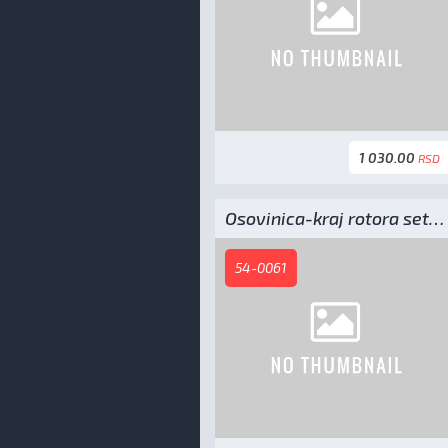
1 030.00
RSD
Osovinica-kraj rotora setvospremaca
54-0061