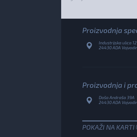
Proizvodnja spec
Industrijska ulica 12
24430 ADA Vojvodina
Proizvodnja i pr
Doša Andraša 39A
24430 ADA Vojvodina
POKAŽI NA KARTI