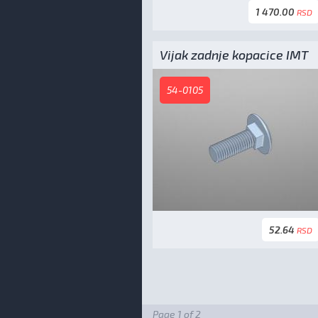
1 470.00
RSD
Vijak zadnje kopacice IMT
54-0105
52.64
RSD
Page 1 of 2