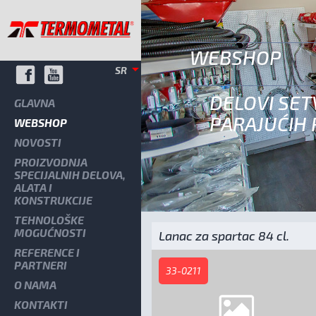
WEBSHOP
SR
DELOVI SE
GLAVNA
PARAJUĆIH
WEBSHOP
NOVOSTI
PROIZVODNJA
SPECIJALNIH DELOVA,
ALATA I
KONSTRUKCIJE
TEHNOLOŠKE
MOGUĆNOSTI
Lanac za spartac 84 cl.
REFERENCE I
PARTNERI
33-0211
O NAMA
KONTAKTI