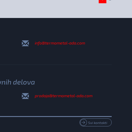
info@termometal-ada.com
vnih delova
prodaja@termometal-ada.com
Svi kontakti