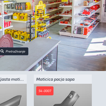
Pretraživanje
Dvostrana kopljasta moticica
Moticica pacja sapa
54-0007