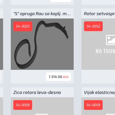
"S" opruga Rau sa koplj. motikom
54-0025
54-0052
1 314.06
RSD
Zica rotora leva-desna
54-0058
54-0059