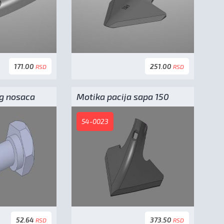
171.00
251.00
RSD
RSD
og nosaca
Motika pacija sapa 150
54-0023
52.64
373.50
RSD
RSD