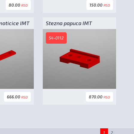
80.00
150.00
RSD
RSD
moticice IMT
Stezna papuca IMT
54-0112
666.00
870.00
RSD
RSD
1
2