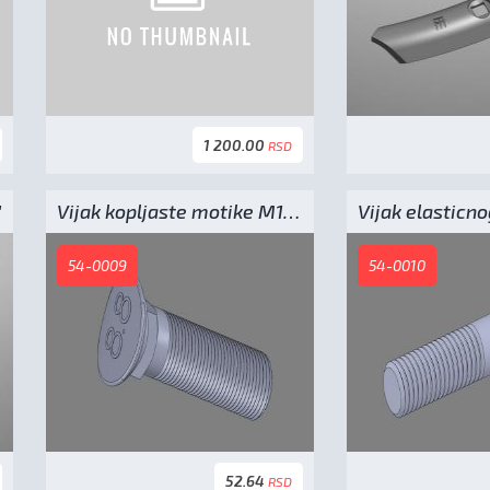
1 200.00
RSD
"
Vijak kopljaste motike M10x38
Vijak elasticn
54-0009
54-0010
52.64
RSD