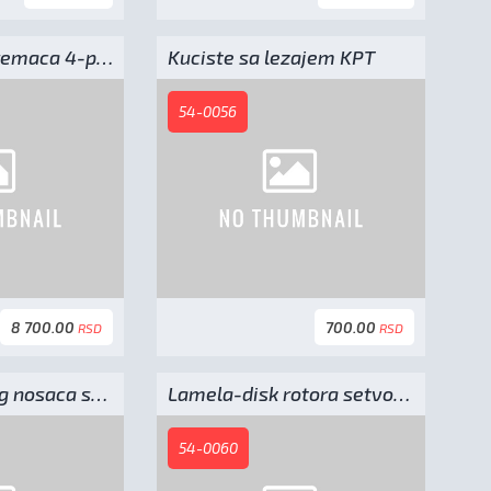
Rotor setvospremaca 4-polja kpt L-950mm
Kuciste sa lezajem KPT
54-0056
8 700.00
700.00
RSD
RSD
Vijak elasticnog nosaca sa maticom - M12x50
Lamela-disk rotora setvospremaca
54-0060