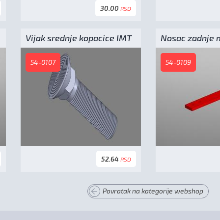
30.00
RSD
Vijak srednje kopacice IMT
Nosac zadnje 
54-0107
54-0109
52.64
RSD
Povratak na kategorije webshop