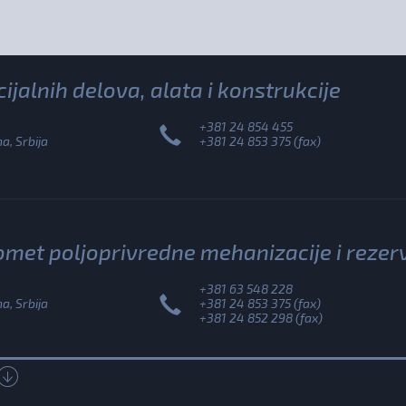
ijalnih delova, alata i konstrukcije
+381 24 854 455
, Srbija
+381 24 853 375 (fax)
omet poljoprivredne mehanizacije i rezer
+381 63 548 228
, Srbija
+381 24 853 375 (fax)
+381 24 852 298 (fax)