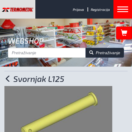
Prijava
Registracija
WEBSHOP
Pretraživanje
Svornjak L125