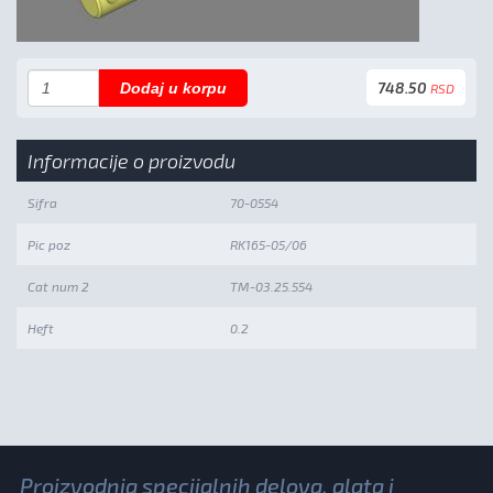
748.50
Dodaj u korpu
RSD
Informacije o proizvodu
Sifra
70-0554
Pic poz
RK165-05/06
Cat num 2
TM-03.25.554
Heft
0.2
Proizvodnja specijalnih delova, alata i