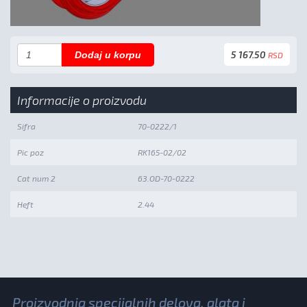
5 167.50
Dodaj u korpu
RSD
Informacije o proizvodu
Sifra
70-0222/1
Pic poz
RK165-02/02
Cat num 2
63.OD-70-0222
Heft
2.44
Proizvodnja specijalnih delova, alata i