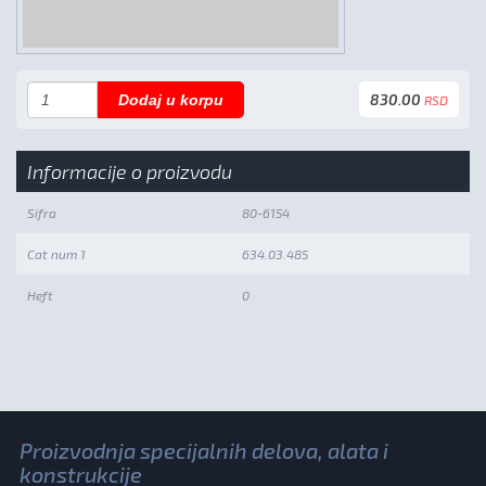
830.00
Dodaj u korpu
RSD
Informacije o proizvodu
Sifra
80-6154
Cat num 1
634.03.485
Heft
0
Proizvodnja specijalnih delova, alata i
konstrukcije