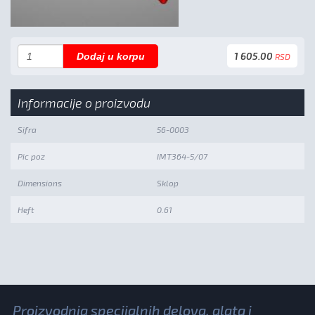
1 605.00
Dodaj u korpu
RSD
Informacije o proizvodu
Sifra
56-0003
Pic poz
IMT364-5/07
Dimensions
Sklop
Heft
0.61
Proizvodnja specijalnih delova, alata i