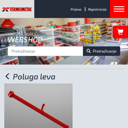
Prijava
Registracija
WEBSHOP
Pretraživanje
Poluga leva