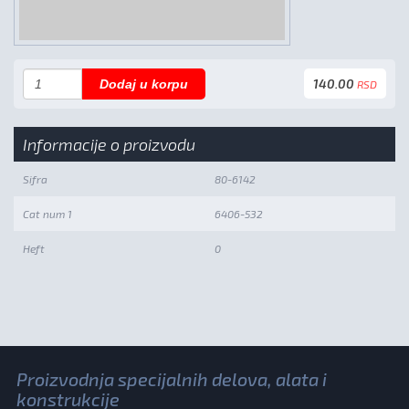
140.00
Dodaj u korpu
RSD
Informacije o proizvodu
Sifra
80-6142
Cat num 1
6406-532
Heft
0
Proizvodnja specijalnih delova, alata i
konstrukcije