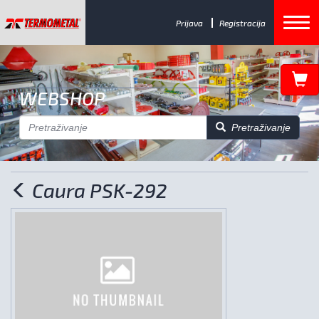
Prijava
Registracija
WEBSHOP
Pretraživanje
Caura PSK-292