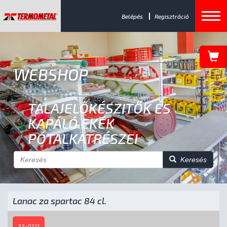
Belépés
Regisztráció
WEBSHOP
TALAJELŐKÉSZITŐK ÉS
KAPÁLÓ EKÉK
PÓTALKATRÉSZEI
Keresés
Lanac za spartac 84 cl.
33-0211