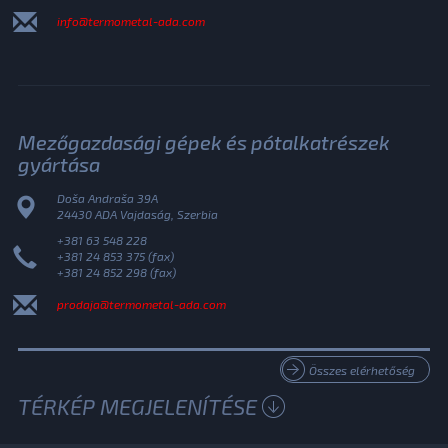
info@termometal-ada.com
Mezőgazdasági gépek és pótalkatrészek
gyártása
Doša Andraša 39A
24430 ADA Vajdaság, Szerbia
+381 63 548 228
+381 24 853 375 (fax)
+381 24 852 298 (fax)
prodaja@termometal-ada.com
Összes elérhetőség
TÉRKÉP MEGJELENÍTÉSE