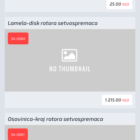
25.00
RSD
Lamela-disk rotora setvospremaca
54-0060
1 215.00
RSD
Osovinica-kraj rotora setvospremaca
54-0061