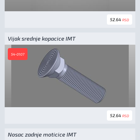
52.64
RSD
Vijak srednje kopacice IMT
54-0107
52.64
RSD
Nosac zadnje moticice IMT