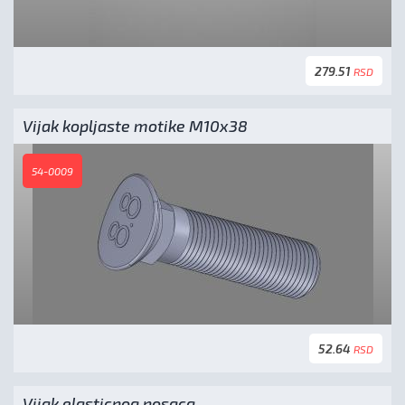
279.51
RSD
Vijak kopljaste motike M10x38
54-0009
52.64
RSD
Vijak elasticnog nosaca