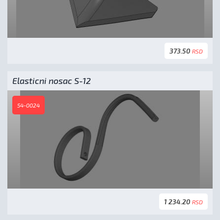
373.50
RSD
Elasticni nosac S-12
54-0024
1 234.20
RSD