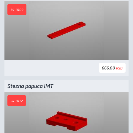
54-0109
666.00
RSD
Stezna papuca IMT
54-0112