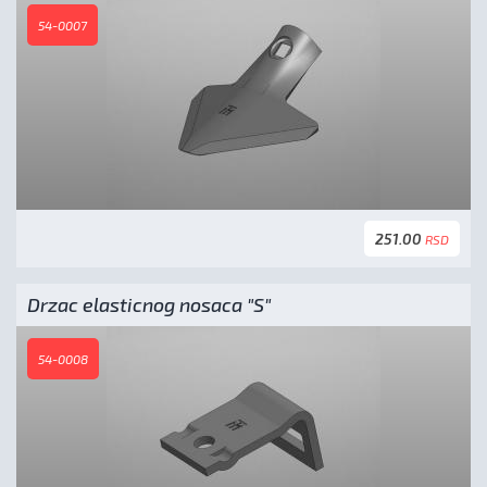
54-0007
251.00
RSD
Drzac elasticnog nosaca "S"
54-0008