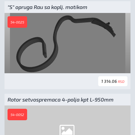
"S" opruga Rau sa koplj. motikom
54-0025
1 314.06
RSD
Rotor setvospremaca 4-polja kpt L-950mm
54-0052