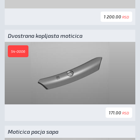
1 200.00
RSD
Dvostrana kopljasta moticica
54-0006
171.00
RSD
Moticica pacja sapa