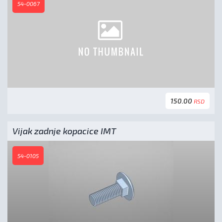
54-0067
150.00
RSD
Vijak zadnje kopacice IMT
54-0105