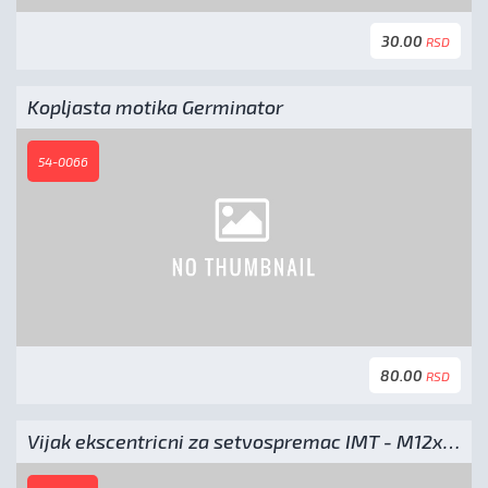
30.00
RSD
Kopljasta motika Germinator
54-0066
80.00
RSD
Vijak ekscentricni za setvospremac IMT - M12x50