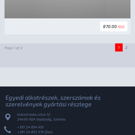
870.00
RSD
1
2
Page 1 of 2
Egyedi alkatrészek, szerszámok és
szerelvények gyártási részlege
Industrijska ulica 12
24430 ADA Vajdaság, Szerbia
+381 24 854 455
+381 24 853 375 (fax)