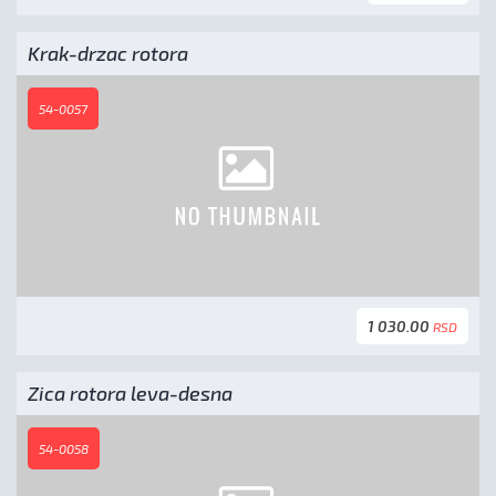
Krak-drzac rotora
54-0057
1 030.00
RSD
Zica rotora leva-desna
54-0058