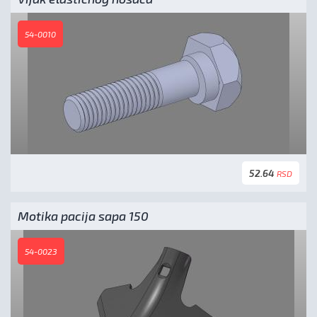
54-0010
52.64
RSD
Motika pacija sapa 150
54-0023