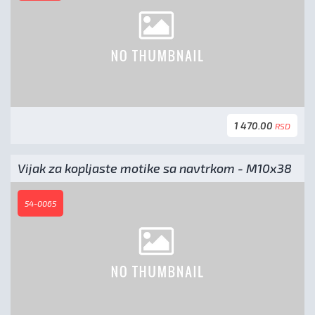
1 470.00
RSD
Vijak za kopljaste motike sa navtrkom - M10x38
54-0065