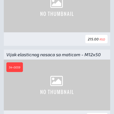
215.00
RSD
Vijak elasticnog nosaca sa maticom - M12x50
54-0059