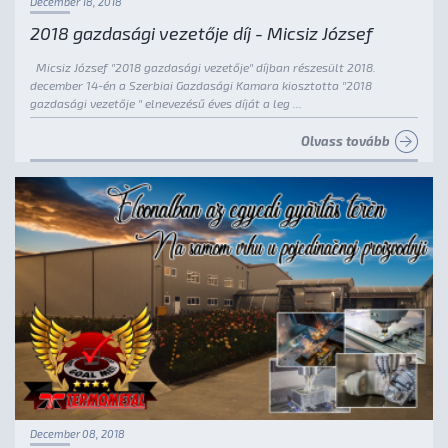
December 18, 2018
2018 gazdasági vezetője díj - Micsiz József
Micsiz József "2018 gazdasági vezetője" díjban részesült 2018.
december 14-én a Szerbiai Gazdasági Kamara kiosztotta "2018
gazdasági vezetője " elnevezésű éves díját a leg ...
Olvass tovább
December 08, 2018