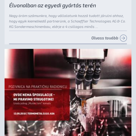
Élvonalban az egyedi gyártás terén
Nagy öröm számunkra, hogy vállalatunk hozzá tudott járulni ahhoz,
hogy egyik kiemelkedő partnerünk, a Schaeffler Technologies AG & Co.
KG Sondermaschinenbau, elérje a 4 csillagos minős ...
Olvass tovább