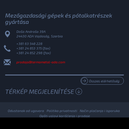
Mezőgazdasági gépek és pótalkatrészek
gyártása
Doša Andraša 39A
24430 ADA Vajdaság, Szerbia
+381 63 548 228
+381 24 853 375 (fax)
+381 24 852 298 (fax)
prodaja@termometal-ada.com
Összes elérhetőség
TÉRKÉP MEGJELENÍTÉSE
Odustanak od ugovora
Politika privatnosti
Način plaćanja i isporuka
Opšti uslovi korišćenja i prodaje
© 2026. Termometal Minden jog fenntartva.