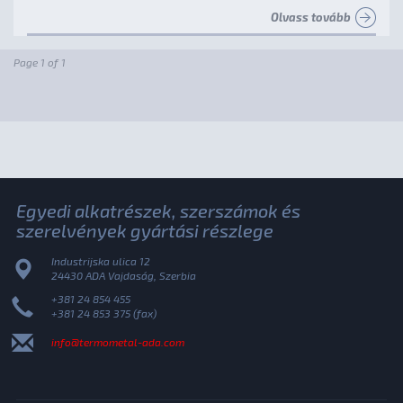
Olvass tovább
Page 1 of 1
Egyedi alkatrészek, szerszámok és
szerelvények gyártási részlege
Industrijska ulica 12
24430 ADA Vajdaság, Szerbia
+381 24 854 455
+381 24 853 375 (fax)
info@termometal-ada.com